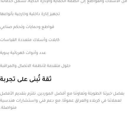
من الأسلاك والقواطع إلى أنظمة الحماية والإنارة الذكية، تشمل خدماتنا:
تجهيز إنارة داخلية وخارجية بأنواعها
قواطع وحمايات وتحكم صناعي
كابلات وأسلاك متعددة القياسات
عدد وأدوات كهربائية يدوية
حلول متقدمة لأنظمة الاتصال والمراقبة
ثقة تُبنى على تجربة
بفضل خبرتنا الطويلة وتعاوننا مع أفضل الموردين، نلتزم بتقديم الأفضل
لعملائنا في كربلاء والعراق عمومًا، مع دعم فني واستشارات هندسية
متواصلة.