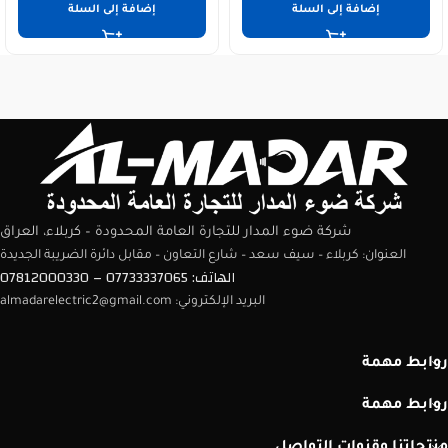
إضافة إلى السلة
إضافة إلى السلة
شركة ضوء المدار للتجارة العامة المحدودة – كربلاء، العراق
العنوان: كربلاء – سيف سعد – شارع التعاون – مقابل دائرة الضريبة الجديدة
الهاتف: 07733337065 – 07812000330
البريد الإلكتروني: almadarelectric2@gmail.com
روابط مهمة
روابط مهمة
منتجاتنا وقنوات التواصل