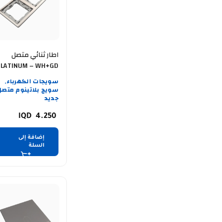
اطار ثنائي متصل
PLATINUM – WH+GD
سويجات الكهرباء
,
سويج بلاتينوم متصل
جديد
4.250
إضافة إلى
السلة