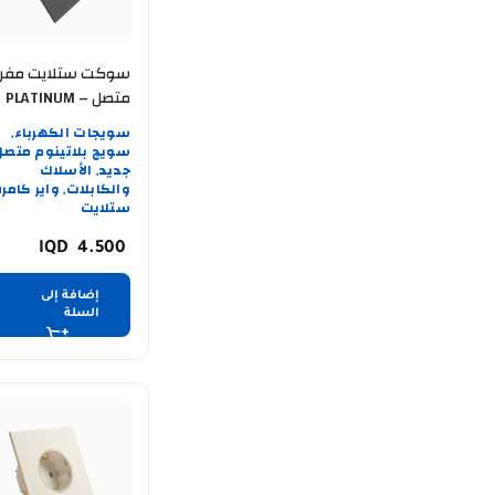
سوكت ستلايت مفر
متصل PLATINUM –
BK
سويجات الكهرباء
,
سويج بلاتينوم متصل
جديد
الأسلاك
,
والكابلات
واير كامرة
,
ستلايت
4.500
إضافة إلى
السلة