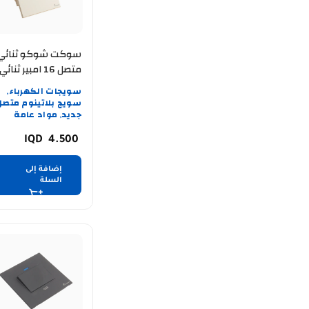
سوكت شوكو ثنائي
متصل 16 امبير ثنائي
PLATINUM – WH
سويجات الكهرباء
,
سويج بلاتينوم متصل
جديد
مواد عامة
,
4.500
إضافة إلى
السلة