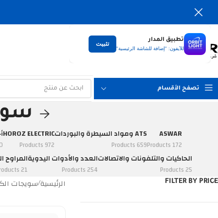
تطبيق المدار
تثبيت
التوصيل
للآيفون: "إضافة للشاشة الرئيسية"
لكل العراق
تصفح الأقسام
سويج
ASWAR
ATS ومواد السيطرة والبوردات
HOROZ ELECTRIC
أ
ucts
972 Products
659 Products
172 Products
الحاكيات والتلفونات والاتصالات
العدد والأدوات اليدوية
المراوح ال
21 Products
254 Products
25 Products
الرئيسية
سويجات الكه
FILTER BY PRICE
/