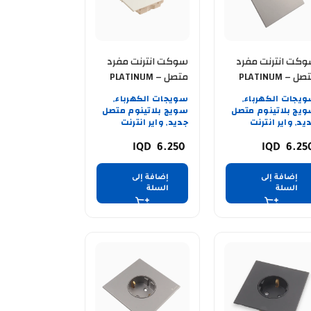
كت انترنت مفرد
سوكت انترنت مفرد
متصل PLATINUM –
متصل PLATINUM –
WH
G
يجات الكهرباء
سويجات الكهرباء
,
,
يج بلاتينوم متصل
سويج بلاتينوم متصل
يد
واير انترنت
جديد
واير انترنت
,
,
6.250
6.25
إضافة إلى
إضافة إلى
السلة
السلة