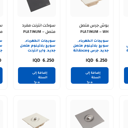
بوش جرس متصل
سوكت انترنت مفرد
سو
PLATINUM – WH
متصل PLATINUM –
RY
BK
سويجات الكهرباء
سويجات الكهرباء
سو
,
,
سويج بلاتينوم متصل
سويج بلاتينوم متصل
سو
جديد
جرس وملحقاتة
جديد
واير انترنت
جد
,
,
0
6.250
6.250
إضافة إلى
إضافة إلى
السلة
السلة