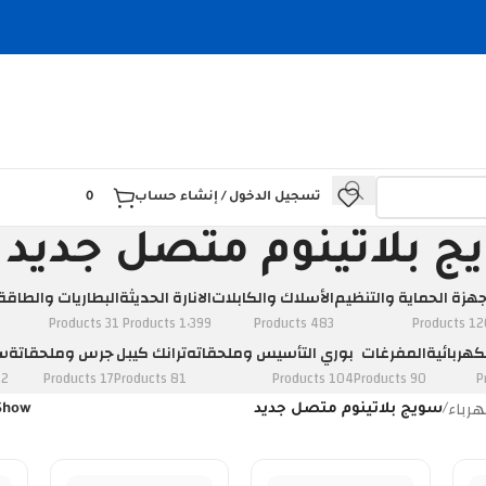
تسجيل الدخول / إنشاء حساب
0
 بلاتينوم متصل جديد
جهزة الحماية والتنظيم
الأسلاك والكابلات
الانارة الحديثة
البطاريات والطاقة
31 Products
1٬399 Products
483 Products
120 Prod
كهربائية
المفرغات
بوري التأسيس وملحقاته
ترانك كيبل
جرس وملحقاتة
سو
ducts
17 Products
81 Products
104 Products
90 Products
رباء
/
سويج بلاتينوم متصل جديد
Show