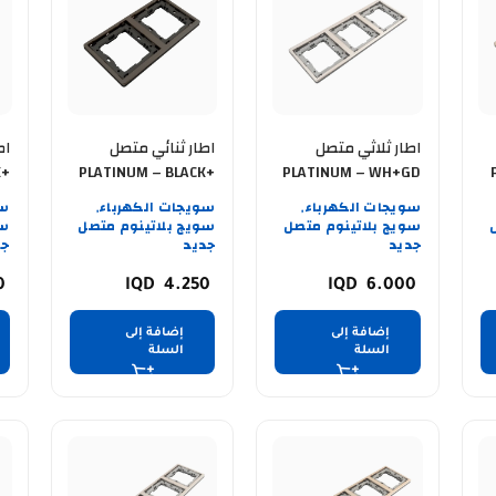
اطار ثلاثي متصل
اطار ثنائي متصل
اط
K+
PLATINUM – BLACK+
PLATINUM – WH+GD
D GB
BLACK BK
سويجات الكهرباء
سويجات الكهرباء
سو
,
,
سويج بلاتينوم متصل
سويج بلاتينوم متصل
سو
جديد
جديد
جد
0
4.250
6.000
إضافة إلى
إضافة إلى
السلة
السلة