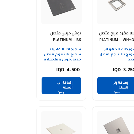
ار مفرد مربع متصل
بوش جرس متصل
PLATINUM – BK
PLATINUM – WH+
يجات الكهرباء
سويجات الكهرباء
,
,
يج بلاتينوم متصل
سويج بلاتينوم متصل
يد
جديد
جرس وملحقاتة
,
4.500
3.25
إضافة إلى
إضافة إلى
السلة
السلة