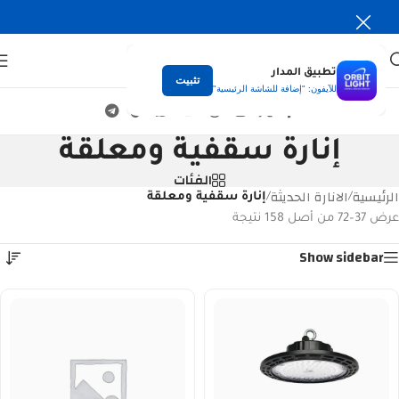
تطبيق المدار
تثبيت
للآيفون: "إضافة للشاشة الرئيسية"
إنارة سقفية ومعلقة
الفئات
الرئيسية
الانارة الحديثة
/
/
إنارة سقفية ومعلقة
عرض 37–72 من أصل 158 نتيجة
Show sidebar