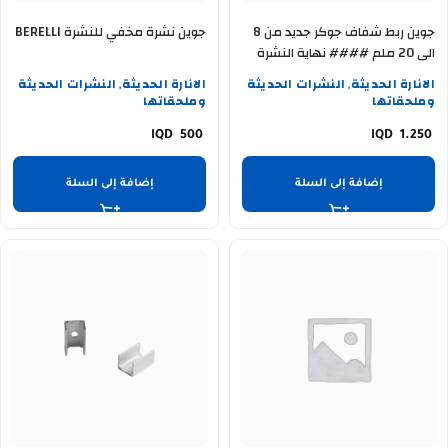
جوين ربط شفاف جوكر جديد من 8
جوين نشرة مخفي للنشرة BERELLI
الى 20 ملم #### نهاية النشرة
مع المحولة (( مع واير احمر و واير
الانارة الحديثة
النشرات الحديثة
الانارة الحديثة
النشرات الحديثة
,
,
اسود زوج )) YB 2P-1
وملحقاتها
وملحقاتها
500
1.250
إضافة إلى السلة
إضافة إلى السلة