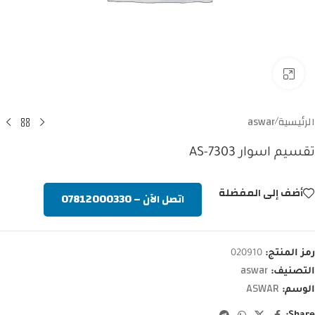
Click to enlarge
الرئيسية
aswar
/
تقسيم اسوار AS-7303
أضف إلى المفضلة
اتصل الآن – 07812000330
رمز المنتج:
020910
aswar
التصنيف:
ASWAR
الوسم: