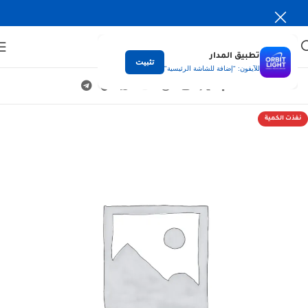
تطبيق المدار
تثبيت
للآيفون: "إضافة للشاشة الرئيسية"
نفذت الكمية