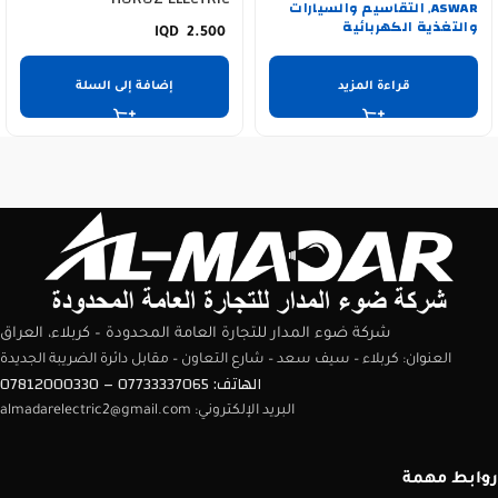
ASWAR
التقاسيم والسيارات
,
والتغذية الكهربائية
2.500
قراءة المزيد
إضافة إلى السلة
شركة ضوء المدار للتجارة العامة المحدودة – كربلاء، العراق
العنوان: كربلاء – سيف سعد – شارع التعاون – مقابل دائرة الضريبة الجديدة
الهاتف: 07733337065 – 07812000330
البريد الإلكتروني: almadarelectric2@gmail.com
روابط مهمة