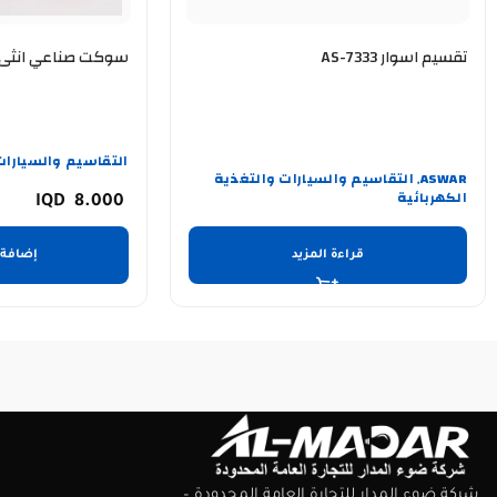
تقسيم اسوار AS-7333
سوكت صناعي انثى 4×16A
التقاسيم والسيارات
ASWAR
التقاسيم والسيارات والتغذية
,
الكهربائية
8.000
قراءة المزيد
إضافة 
شركة ضوء المدار للتجارة العامة المحدودة –