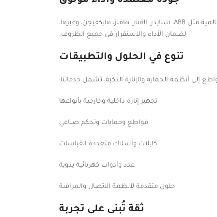
جودة معتمدة وأداء موثوق
نوفّر منتجات عالية الجودة من أبرز الشركات العالمية مثل ABB، شنايدر، الفنار، هافلز، هايكفيجن، وغيرها،
لضمان الأداء والاستقرار في جميع الظروف.
تنوع في الحلول والتطبيقات
طع إلى أنظمة الحماية والإنارة الذكية، تشمل خدماتنا:
تجهيز إنارة داخلية وخارجية بأنواعها
قواطع وحمايات وتحكم صناعي
كابلات وأسلاك متعددة القياسات
عدد وأدوات كهربائية يدوية
حلول متقدمة لأنظمة الاتصال والمراقبة
ثقة تُبنى على تجربة