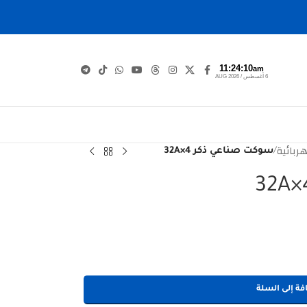
11:24:10
am
6 أغسطس / AUG 2026
ربائية
/
سوكت صناعي ذكر 4×32A
فة إلى السلة