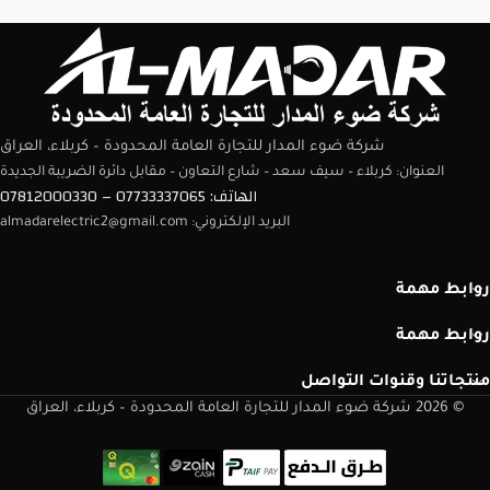
شركة ضوء المدار للتجارة العامة المحدودة – كربلاء، العراق
العنوان: كربلاء – سيف سعد – شارع التعاون – مقابل دائرة الضريبة الجديدة
الهاتف: 07733337065 – 07812000330
البريد الإلكتروني: almadarelectric2@gmail.com
روابط مهمة
روابط مهمة
منتجاتنا وقنوات التواصل
© 2026 شركة ضوء المدار للتجارة العامة المحدودة – كربلاء، العراق