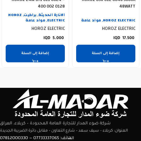
400 002 0128
48WATT
الانارة الحديثة
براكيت
HOROZ
,
,
HOROZ ELECTRIC
مواد عامة
ELECTRIC
مواد عامة
,
,
HOROZ ELECTRIC
HOROZ ELECTRIC
5.000
17.500
إضافة إلى السلة
إضافة إلى السلة
شركة ضوء المدار للتجارة العامة المحدودة – كربلاء، العراق
العنوان: كربلاء – سيف سعد – شارع التعاون – مقابل دائرة الضريبة الجديدة
الهاتف: 07733337065 – 07812000330