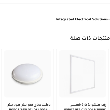
Integrated Electrical Solutions
منتجات ذات صلة
اطار منشورية انارة شمسي
براكيت دائري اطار ابيض ضوء ابيض
HOROZ 24W 071 011 0024 –
HOROZ 056 012 0048 3000K