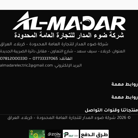
شركة ضوء المدار للتجارة العامة المحدودة – كربلاء، العراق
العنوان: كربلاء – سيف سعد – شارع التعاون – مقابل دائرة الضريبة الجديدة
الهاتف: 07733337065 – 07812000330
البريد الإلكتروني: almadarelectric2@gmail.com
روابط مهمة
روابط مهمة
منتجاتنا وقنوات التواصل
© 2026 شركة ضوء المدار للتجارة العامة المحدودة – كربلاء، العراق