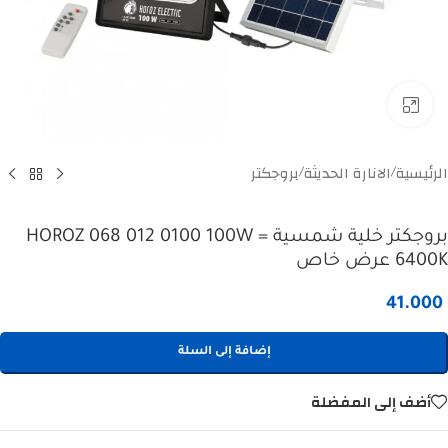
Click to enlarge
الرئيسية
الانارة الحديثة
بروجكتر
/
/
بروجكتر خلية شمسية = HOROZ 068 012 0100 100W
6400K عرض خاص
41.000
إضافة إلى السلة
أضف إلى المفضلة