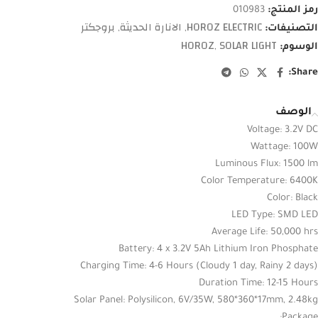
رمز المنتج:
010983
HOROZ ELECTRIC
الانارة الحديثة
بروجكتر
التصنيفات:
,
,
HOROZ
SOLAR LIGHT
الوسوم:
,
Share:
الوصف
Voltage: 3.2V DC
Wattage: 100W
Luminous Flux: 1500 lm
Color Temperature: 6400K
Color: Black
LED Type: SMD LED
Average Life: 50,000 hrs
Battery: 4 x 3.2V 5Ah Lithium Iron Phosphate
Charging Time: 4-6 Hours (Cloudy 1 day, Rainy 2 days)
Duration Time: 12-15 Hours
Solar Panel: Polysilicon, 6V/35W, 580*360*17mm, 2.48kg
Package: