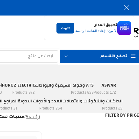
تطبيق المدار
تثبيت
التوصيل
للآيفون: "إضافة للشاشة الرئيسية"
لكل العراق
تصفح الأقسام
ASWAR
ATS ومواد السيطرة والبوردات
HOROZ ELECTRIC
أ
ucts
972 Products
659 Products
172 Products
الحاكيات والتلفونات والاتصالات
العدد والأدوات اليدوية
المراوح ال
21 Products
254 Products
25 Products
الرئيسية
FILTER BY PRICE
/
منتجات تحت الوسم 