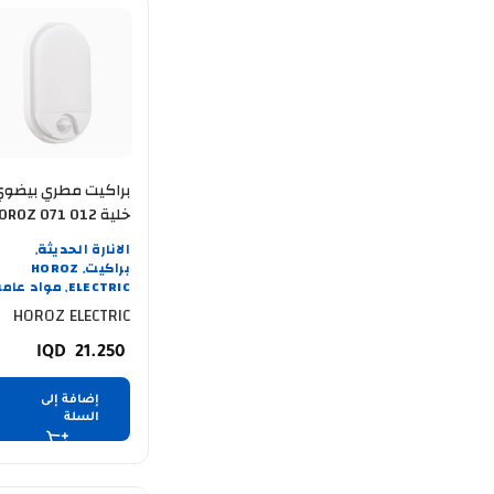
براكيت مطري بيضوي
خلية OROZ 071 012
0010 HECTOR-10
الانارة الحديثة
,
براكيت
HOROZ
,
ELECTRIC
مواد عامة
,
HOROZ ELECTRIC
21.250
إضافة إلى
السلة