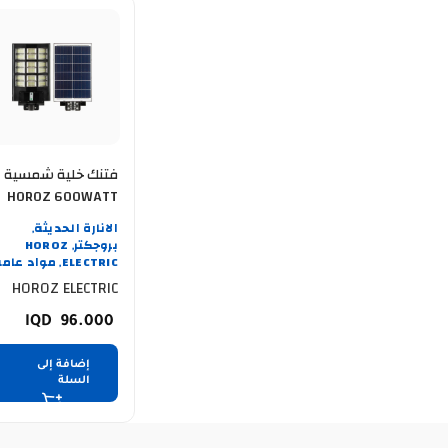
فتنك خلية شمسية
HOROZ 600WATT
074 009 0600
الانارة الحديثة
,
خاص
بروجكتر
HOROZ
,
ELECTRIC
مواد عامة
,
HOROZ ELECTRIC
96.000
إضافة إلى
السلة