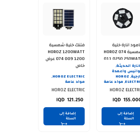
فتنك خلية شمسية
مود انارة خلية
HOROZ 1200WATT
شمسية HOROZ 074
074 009 1200 عرض
011 0250 250WATT
خاص
COMBAT-2
انارة الحديثة
,
انيس واعمدة
رجية
HOROZ
HOROZ ELECTRIC
,
,
ELECTR
مواد عامة
مواد عامة
,
HOROZ ELECTRIC
HOROZ ELECTR
121.250
155.00
إضافة إلى
إضافة إلى
السلة
السلة