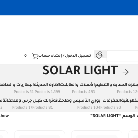
تسجيل الدخول / إنشاء حساب
0
SOLAR LIGHT
جهزة الحماية والتنظيم
الأسلاك والكابلات
الانارة الحديثة
البطاريات والطاقة
31 Products
1٬399 Products
483 Products
120 Prod
كهربائية
المفرغات
بوري التأسيس وملحقاته
ترانك كيبل
جرس وملحقاتة
سو
ducts
17 Products
81 Products
104 Products
90 Products
“SOLAR LIGHT”
Show