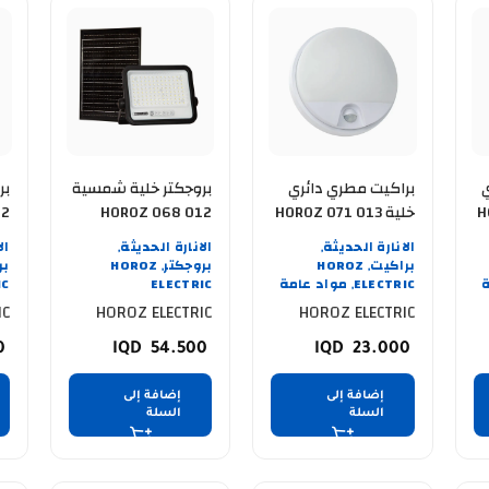
براكيت مطري دائري
بروجكتر خلية شمسية
بر
H
خلية HOROZ 071 013
HOROZ 068 012
12
2200 200W
0015 SENSOR-15W
الانارة الحديثة
الانارة الحديثة
ال
,
,
3CCTوصل حديثا
حد
براكيت
HOROZ
بروجكتر
HOROZ
بر
,
,
ELECTRIC
مواد عامة
ELECTRIC
IC
,
IC
HOROZ ELECTRIC
HOROZ ELECTRIC
50
54.500
23.000
إضافة إلى
إضافة إلى
السلة
السلة