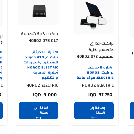
براكيت خلية شمسية
بر
HOROZ 078 017
17
براكيت جداري
0004 4W 3CCT
3CCT
متحسس خلية
الانارة الحديثة
ال
H
,
شمسية HOROZ 072
براكيت
ATS ومواد
بر
,
السيطرة والبوردات
ال
001 0008 ARMOR-8
,
الانارة الحديثة
HOROZ ELECTRIC
IC
عرض خاص
,
,
براكيت
HOROZ
أجهزة الحماية
أج
,
ELECTRIC
مواد عامة
والتنظيم
وا
,
IC
HOROZ ELECTRIC
HOROZ ELECTRIC
50
9.000
37.750
إضافة إلى
إضافة إلى
السلة
السلة