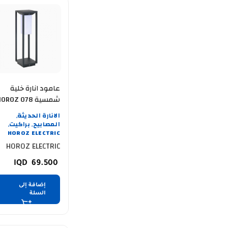
عامود انارة خلية
شمسية OROZ 078
014 0002 -4000K
الانارة الحديثة
,
المصابيح
براكيت
,
,
HOROZ ELECTRIC
HOROZ ELECTRIC
69.500
إضافة إلى
السلة