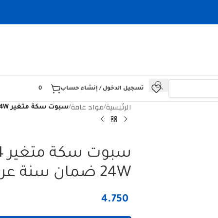
تسجيل الدخول / إنشاء حساب
0
الرئيسية
مواد عامة
/
/
سبوت سكة متغير HOROZ 016 055 0024 24W ضمان سنة عرض خاص
س
24W ضمان سنة عرض خاص
4.750