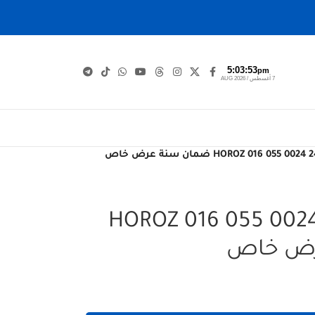
5:03:54
pm
7 أغسطس / AUG 2026
بوت سكة متغير HOROZ 016 055 0024