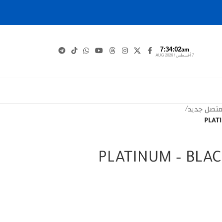
7:34:02
am
7 أغسطس / AUG 2026
متصل جديد
/
ثلاثي متصل PLATINUM – BLACK+