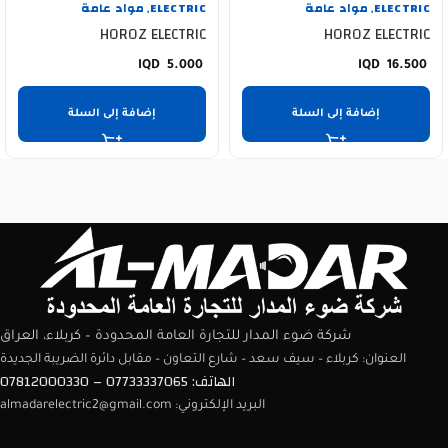
ELECTRIC
مواد عامة
ELECTRIC
مواد عامة
,
,
HOROZ ELECTRIC
HOROZ ELECTRIC
5.000
16.500
إضافة إلى السلة
إضافة إلى السلة
شركة ضوء المدار للتجارة العامة المحدودة – كربلاء، العراق
العنوان: كربلاء – سيف سعد – شارع التعاون – مقابل دائرة الضريبة الجديدة
الهاتف: 07733337065 – 07812000330
البريد الإلكتروني: almadarelectric2@gmail.com