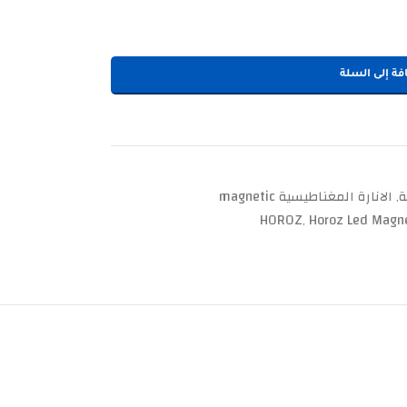
فة إلى السلة
ة
الانارة المغناطيسية magnetic
,
HOROZ
Horoz Led Magne
,