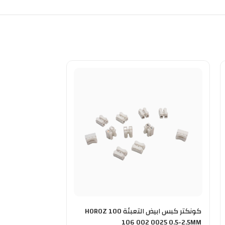
كونكتر كبس ابيض التعبئة 100 HOROZ
106 002 0025 0.5-2.5MM
corn-7 7w ضمان سنة