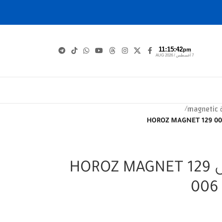
11:15:43
pm
7 أغسطس / AUG 2026
m
/
سكة دفن شفة ثقيل HOROZ MAGNET 129
006