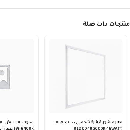
منتجات ذات صلة
اطار منشورية انارة شمسي HOROZ 056
سبوت
012 0048 3000K 48WATT
5W-6400K ضمان سنة