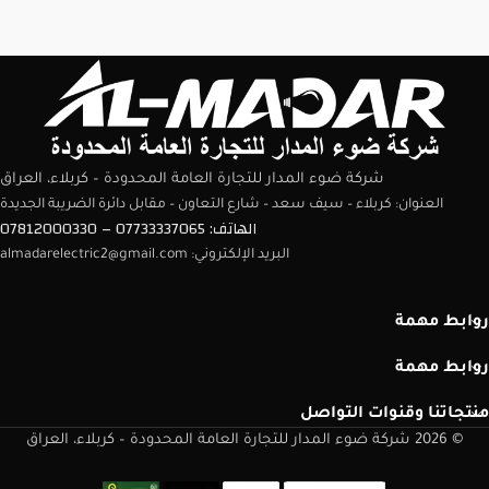
شركة ضوء المدار للتجارة العامة المحدودة – كربلاء، العراق
العنوان: كربلاء – سيف سعد – شارع التعاون – مقابل دائرة الضريبة الجديدة
الهاتف: 07733337065 – 07812000330
البريد الإلكتروني: almadarelectric2@gmail.com
روابط مهمة
روابط مهمة
منتجاتنا وقنوات التواصل
© 2026 شركة ضوء المدار للتجارة العامة المحدودة – كربلاء، العراق