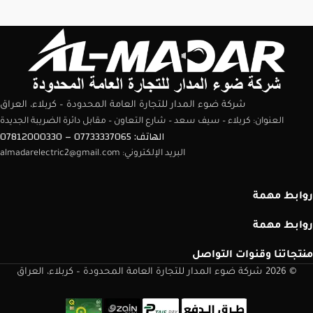
شركة ضوء المدار للتجارة العامة المحدودة – كربلاء، العراق
العنوان: كربلاء – سيف سعد – شارع التعاون – مقابل دائرة الضريبة الجديدة
الهاتف: 07733337065 – 07812000330
البريد الإلكتروني: almadarelectric2@gmail.com
روابط مهمة
روابط مهمة
منتجاتنا وقنوات التواصل
© 2026 شركة ضوء المدار للتجارة العامة المحدودة – كربلاء، العراق