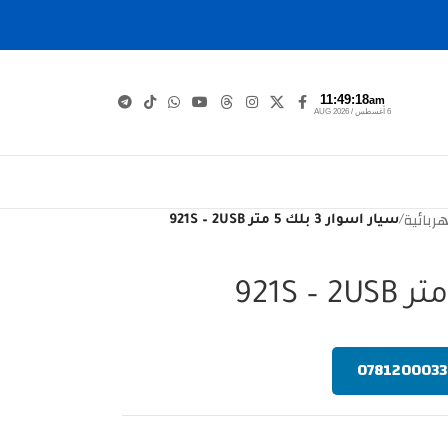
11:49:19
am
6 أغسطس / AUG 2026
ربائية
/
سيار اسوار 3 بلك 5 متر 921S – 2USB