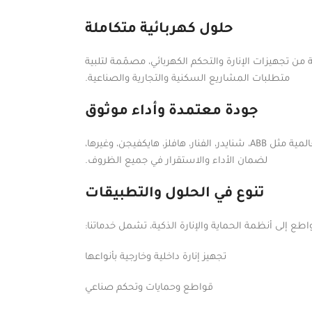
حلول كهربائية متكاملة
ن تجهيزات الإنارة والتحكم الكهربائي، مصمّمة لتلبية
متطلبات المشاريع السكنية والتجارية والصناعية.
جودة معتمدة وأداء موثوق
نوفّر منتجات عالية الجودة من أبرز الشركات العالمية مثل ABB، شنايدر، الفنار، هافلز، هايكفيجن، وغيرها،
لضمان الأداء والاستقرار في جميع الظروف.
تنوع في الحلول والتطبيقات
طع إلى أنظمة الحماية والإنارة الذكية، تشمل خدماتنا:
تجهيز إنارة داخلية وخارجية بأنواعها
قواطع وحمايات وتحكم صناعي