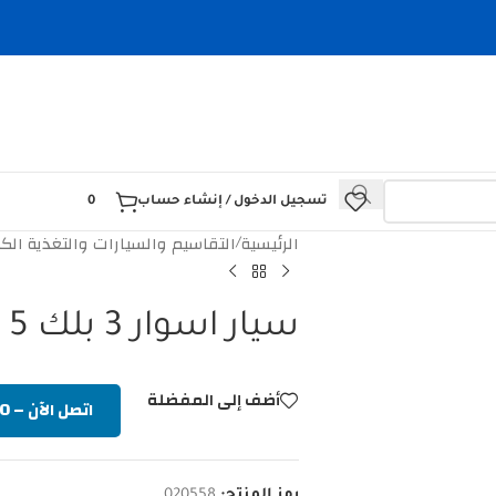
تسجيل الدخول / إنشاء حساب
0
الرئيسية
التقاسيم والسيارات والتغذية الكه
/
سيار اسوار 3 بلك 5 متر 921S – 2USB
أضف إلى المفضلة
اتصل الآن – 07812000330
رمز المنتج:
020558