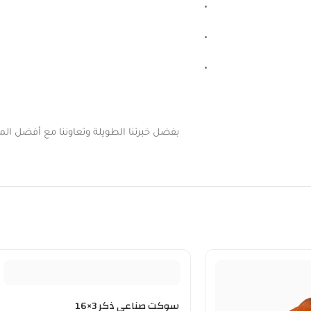
بفضل خبرتنا الطويلة وتعاوننا مع أفضل المور
سوكت صناعي ذكر 3×16