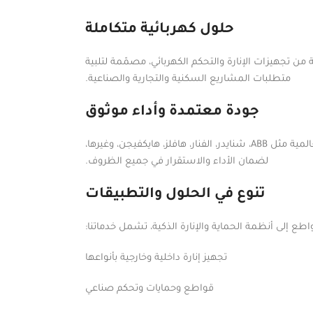
حلول كهربائية متكاملة
ن تجهيزات الإنارة والتحكم الكهربائي، مصمّمة لتلبية
متطلبات المشاريع السكنية والتجارية والصناعية.
جودة معتمدة وأداء موثوق
نوفّر منتجات عالية الجودة من أبرز الشركات العالمية مثل ABB، شنايدر، الفنار، هافلز، هايكفيجن، وغيرها،
لضمان الأداء والاستقرار في جميع الظروف.
تنوع في الحلول والتطبيقات
طع إلى أنظمة الحماية والإنارة الذكية، تشمل خدماتنا:
تجهيز إنارة داخلية وخارجية بأنواعها
قواطع وحمايات وتحكم صناعي