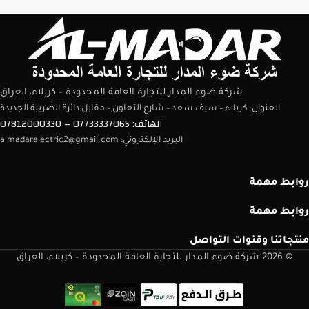
شركة ضوء المدار للتجارة العامة المحدودة – كربلاء، العراق
العنوان: كربلاء – سيف سعد – شارع التعاون – مقابل دائرة الضريبة الجديدة
الهاتف: 07733337065 – 07812000330
البريد الإلكتروني: almadarelectric2@gmail.com
روابط مهمة
روابط مهمة
منتجاتنا وقنوات التواصل
© 2026 شركة ضوء المدار للتجارة العامة المحدودة – كربلاء، العراق