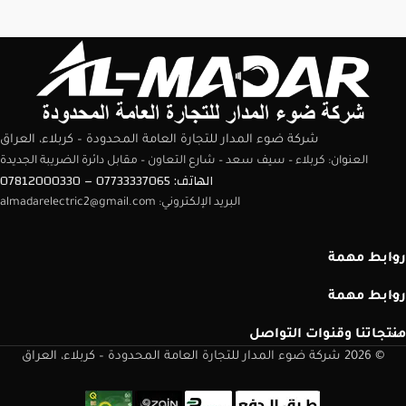
شركة ضوء المدار للتجارة العامة المحدودة – كربلاء، العراق
العنوان: كربلاء – سيف سعد – شارع التعاون – مقابل دائرة الضريبة الجديدة
الهاتف: 07733337065 – 07812000330
البريد الإلكتروني: almadarelectric2@gmail.com
روابط مهمة
روابط مهمة
منتجاتنا وقنوات التواصل
© 2026 شركة ضوء المدار للتجارة العامة المحدودة – كربلاء، العراق