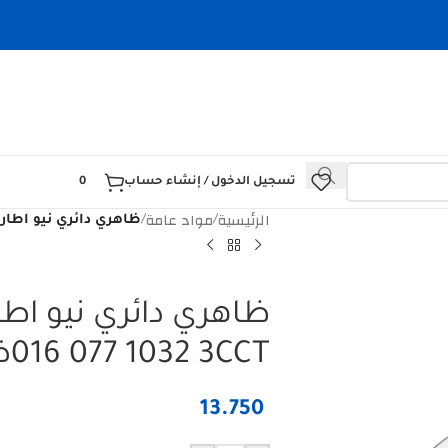
تسجيل الدخول / إنشاء حساب
0
الرئيسية
مواد عامة
/
/
ظاهري دائري نيو اطار اسود  32W 016 077 1032 3CCT
016 077 1032 3CCTضمان سنة
13.750