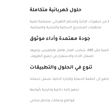
حلول كهربائية متكاملة
ن تجهيزات الإنارة والتحكم الكهربائي، مصمّمة لتلبية
متطلبات المشاريع السكنية والتجارية والصناعية.
جودة معتمدة وأداء موثوق
نوفّر منتجات عالية الجودة من أبرز الشركات العالمية مثل ABB، شنايدر، الفنار، هافلز، هايكفيجن، وغيرها،
لضمان الأداء والاستقرار في جميع الظروف.
تنوع في الحلول والتطبيقات
طع إلى أنظمة الحماية والإنارة الذكية، تشمل خدماتنا:
تجهيز إنارة داخلية وخارجية بأنواعها
قواطع وحمايات وتحكم صناعي