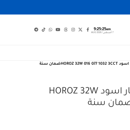
9:25:26
am
7 أغسطس / AUG 2026
HOROZضمان سنة
ظاهري دائري نيو اطار اسود HOROZ 32W