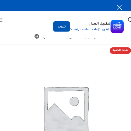
تطبيق المدار
تثبيت
للآيفون: "إضافة للشاشة الرئيسية"
نفذت الكمية