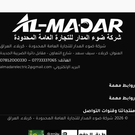
شركة ضوء المدار للتجارة العامة المحدودة – كربلاء، العراق
العنوان: كربلاء – سيف سعد – شارع التعاون – مقابل دائرة الضريبة الجديدة
الهاتف: 07733337065 – 07812000330
البريد الإلكتروني: almadarelectric2@gmail.com
روابط مهمة
روابط مهمة
منتجاتنا وقنوات التواصل
© 2026 شركة ضوء المدار للتجارة العامة المحدودة – كربلاء، العراق