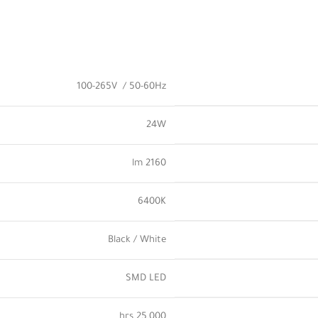
100-265V / 50-60Hz
24W
2160 lm
6400K
Black / White
SMD LED
25,000 hrs