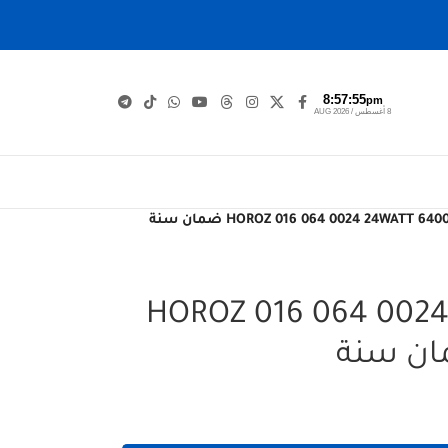
8:57:56
pm
8 أغسطس / AUG 2026
اهري دائري ابيض HOROZ 016 064 0024