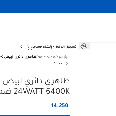
تسجيل الدخول / إنشاء حساب
0
الرئيسية
مواد عامة
/
/
ظاهري دائري ابيض HOROZ 016 064 0024 24WATT 6400K ضمان سنة
ظ
24WATT 6400K ضمان سنة
14.250