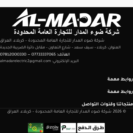
شركة ضوء المدار للتجارة العامة المحدودة – كربلاء، العراق
العنوان: كربلاء – سيف سعد – شارع التعاون – مقابل دائرة الضريبة الجديدة
الهاتف: 07733337065 – 07812000330
البريد الإلكتروني: almadarelectric2@gmail.com
روابط مهمة
روابط مهمة
منتجاتنا وقنوات التواصل
© 2026 شركة ضوء المدار للتجارة العامة المحدودة – كربلاء، العراق