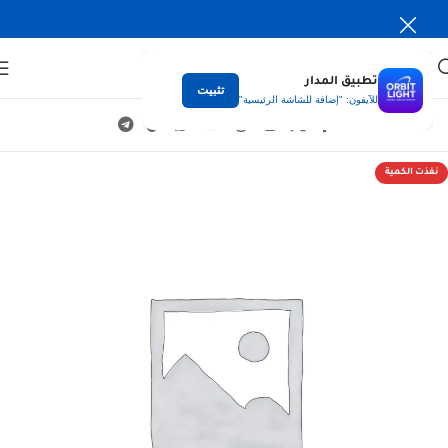
تطبيق المدار
تثبيت
للآيفون: "إضافة للشاشة الرئيسية"
نفذت الكمية