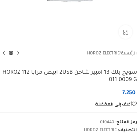
Click to enlarge
الرئيسية
HOROZ ELECTRIC
/
سويج بلك 13 امبير شاحن 2USB ابيض مرايا HOROZ 112
011 0009 G
7.250
أضف إلى المفضلة
رمز المنتج:
010440
HOROZ ELECTRIC
التصنيف: