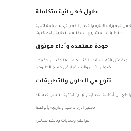
حلول كهربائية متكاملة
ن تجهيزات الإنارة والتحكم الكهربائي، مصمّمة لتلبية
متطلبات المشاريع السكنية والتجارية والصناعية.
جودة معتمدة وأداء موثوق
نوفّر منتجات عالية الجودة من أبرز الشركات العالمية مثل ABB، شنايدر، الفنار، هافلز، هايكفيجن، وغيرها،
لضمان الأداء والاستقرار في جميع الظروف.
تنوع في الحلول والتطبيقات
طع إلى أنظمة الحماية والإنارة الذكية، تشمل خدماتنا:
تجهيز إنارة داخلية وخارجية بأنواعها
قواطع وحمايات وتحكم صناعي