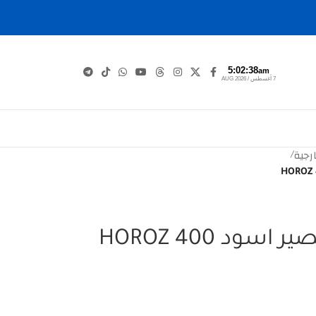
5:02:39
am
7 أغسطس / AUG 2026
رجية
/
فانوس اسطواني قصير اسود HOROZ 400