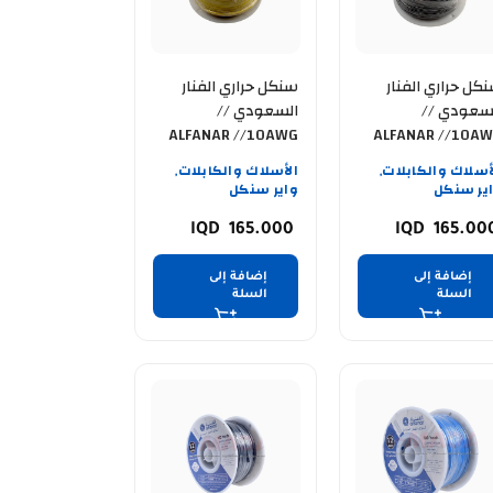
كل حراري الفنار
سنكل حراري الفنار
سعودي //
السعودي //
ALFANAR //10AWG
ALFANAR //10A
ود
// اصفر
أسلاك والكابلات
الأسلاك والكابلات
,
,
ير سنكل
واير سنكل
165.000
165.00
إضافة إلى
إضافة إلى
السلة
السلة