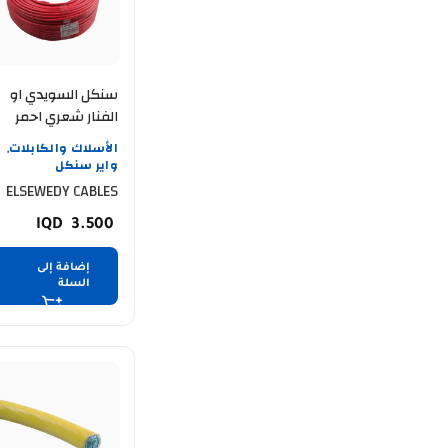
سنكل السويدي او
الفنار شعري احمر
ELSEWEDY CABLE 10
الأسلاك والكابلات
,
MM 91.4 mtr
واير سنكل
ELSEWEDY CABLES
3.500
إضافة إلى
السلة