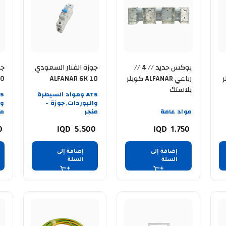
بوكس حديد // 4 //
جوزة الفنار السعودي
جو
بلر
رباعي ALFANAR كوبلر
ALFANAR 6K 10
بلاستك
AMPER
ER
ATS ومواد السيطرة
والبوردات
جوزة -
وا
,
مواد عامة
منجر
من
0
5.500
1.750
إضافة إلى
إضافة إلى
السلة
السلة