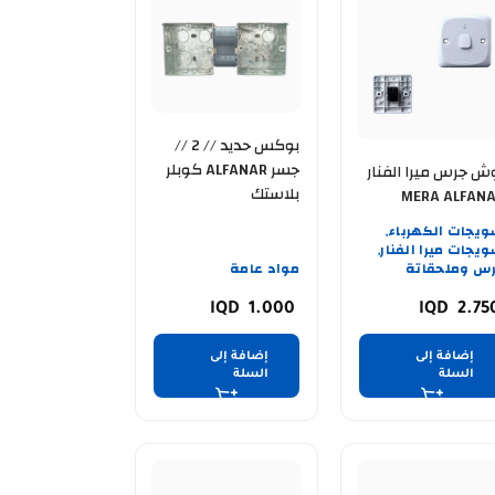
بوكس حديد // 2 //
جسر ALFANAR كوبلر
ش جرس ميرا الفنار
بلاستك
MERA ALFAN
يجات الكهرباء
,
يجات ميرا الفنار
,
س وملحقاتة
مواد عامة
1.000
2.7
إضافة إلى
إضافة إلى
السلة
السلة