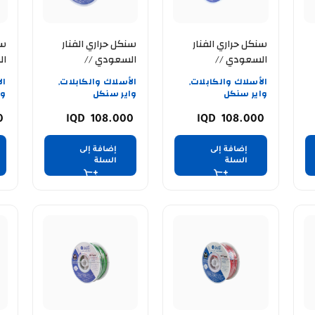
سنكل حراري الفنار
سنكل حراري الفنار
سن
السعودي //
السعودي //
ال
WG
ALFANAR //12AWG
ALFANAR //12AWG
الأسلاك والكابلات
الأسلاك والكابلات
ال
,
,
// اخضر
// ارضي
// از
واير سنكل
واير سنكل
وا
0
108.000
108.000
إضافة إلى
إضافة إلى
السلة
السلة