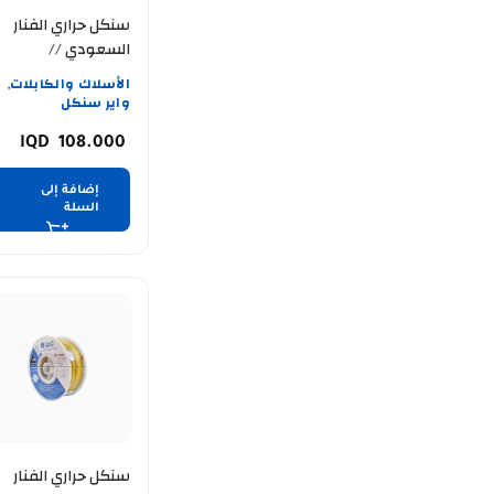
سنكل حراري الفنار
السعودي //
ALFANAR //12AWG
الأسلاك والكابلات
,
// اصفر
واير سنكل
108.000
إضافة إلى
السلة
سنكل حراري الفنار