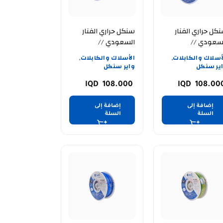
كل حراري الفنار
سنكل حراري الفنار
سعودي //
السعودي //
ALFANAR //12AWG
ALFANAR //12A
أسلاك والكابلات
الأسلاك والكابلات
,
,
رق
// اسود
ير سنكل
واير سنكل
108.000
108.00
إضافة إلى
إضافة إلى
السلة
السلة