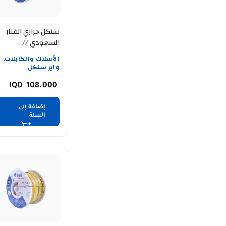
سنكل حراري الفنار
السعودي //
ALFANAR //12AWG
الأسلاك والكابلات
,
// احمر
واير سنكل
108.000
إضافة إلى
السلة