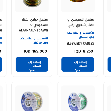
سنكل السويدي او
سنكل حراري الفنار
سن
الفنار شعري ارضي
السعودي //
ال
WG
ALFANAR //10AWG
ELSEWEDY CABLE 25
الأسلاك والكابلات
,
MM 91.4 mtr
// ارضي
// اس
واير سنكل
الأسلاك والكابلات
ال
,
واير سنكل
وا
ELSEWEDY CABLES
0
165.000
8.250
إضافة إلى
إضافة إلى
السلة
السلة