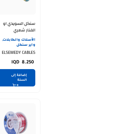
سنكل السويدي او
الفنار شعري
اصفرELSEWEDY
الأسلاك والكابلات
,
CABLE 25 MM 91.4
واير سنكل
mtr
ELSEWEDY CABLES
8.250
إضافة إلى
السلة