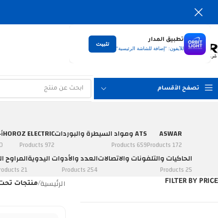
تطبيق المدار
تثبيت
التوصيل
للآيفون: "إضافة للشاشة الرئيسية"
لكل العراق
تصفح الأقسام
ASWAR
ATS ومواد السيطرة والبوردات
HOROZ ELECTRIC
أ
ucts
972 Products
659 Products
172 Products
الحاكيات والتلفونات والاتصالات
العدد والأدوات اليدوية
المراوح ال
21 Products
254 Products
25 Products
الرئيسية
FILTER BY PRICE
/
منتجات تحت الوس