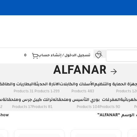
تسجيل الدخول / إنشاء حساب
0
ALFANAR
جهزة الحماية والتنظيم
الأسلاك والكابلات
الانارة الحديثة
البطاريات والطاقة
31 Products
1٬399 Products
483 Products
120 Prod
كهربائية
المفرغات
بوري التأسيس وملحقاته
ترانك كيبل
جرس وملحقاتة
سو
ducts
17 Products
81 Products
104 Products
90 Products
م “ALFANAR”
Show