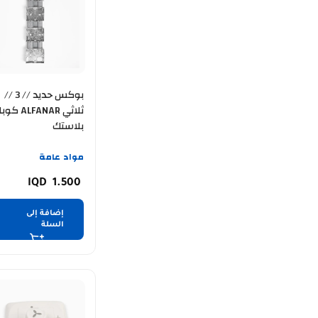
بوكس حديد // 3 //
ثلاثي ALFANAR كو
بلاستك
مواد عامة
1.500
إضافة إلى
السلة