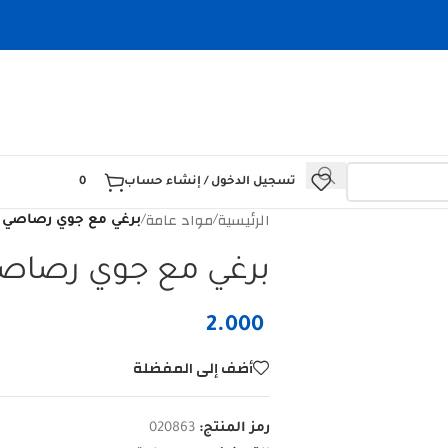
تسجيل الدخول / إنشاء حساب
0
الرئيسية
مواد عامة
/
/
برغي مع جوي رصاصي 10 ملم 15D-49
برغي مع جوي رصاصي 10 ملم -49
2.000
أضف إلى المفضلة
رمز المنتج:
020863