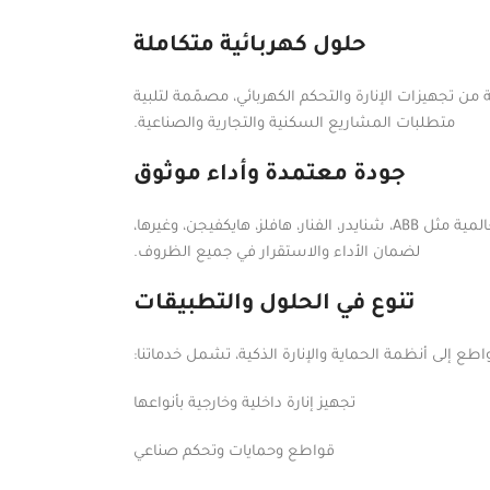
حلول كهربائية متكاملة
ن تجهيزات الإنارة والتحكم الكهربائي، مصمّمة لتلبية
متطلبات المشاريع السكنية والتجارية والصناعية.
جودة معتمدة وأداء موثوق
نوفّر منتجات عالية الجودة من أبرز الشركات العالمية مثل ABB، شنايدر، الفنار، هافلز، هايكفيجن، وغيرها،
لضمان الأداء والاستقرار في جميع الظروف.
تنوع في الحلول والتطبيقات
طع إلى أنظمة الحماية والإنارة الذكية، تشمل خدماتنا:
تجهيز إنارة داخلية وخارجية بأنواعها
قواطع وحمايات وتحكم صناعي