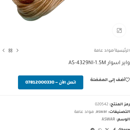
Click to enlarge
الرئيسية
مواد عامة
/
واير اسوار AS-4329NI-1.5M
أضف إلى المفضلة
اتصل الآن – 07812000330
رمز المنتج:
020542
aswar
مواد عامة
التصنيفات:
,
ASWAR
الوسم: