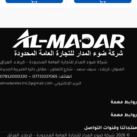
شركة ضوء المدار للتجارة العامة المحدودة – كربلاء، العراق
العنوان: كربلاء – سيف سعد – شارع التعاون – مقابل دائرة الضريبة الجديدة
الهاتف: 07733337065 – 07812000330
البريد الإلكتروني: almadarelectric2@gmail.com
روابط مهمة
روابط مهمة
منتجاتنا وقنوات التواصل
© 2026 شركة ضوء المدار للتجارة العامة المحدودة – كربلاء، العراق