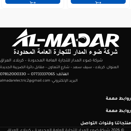
شركة ضوء المدار للتجارة العامة المحدودة – كربلاء، العراق
العنوان: كربلاء – سيف سعد – شارع التعاون – مقابل دائرة الضريبة الجديدة
الهاتف: 07733337065 – 07812000330
البريد الإلكتروني: almadarelectric2@gmail.com
روابط مهمة
روابط مهمة
منتجاتنا وقنوات التواصل
© 2026 شركة ضوء المدار للتجارة العامة المحدودة – كربلاء، العراق