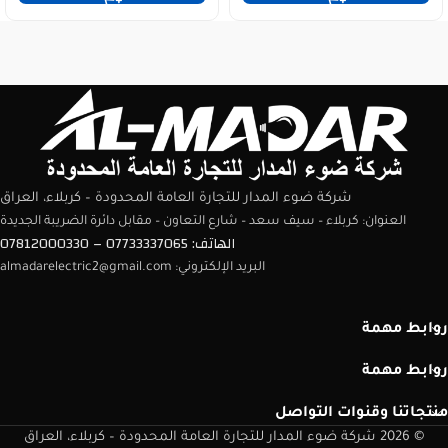
شركة ضوء المدار للتجارة العامة المحدودة – كربلاء، العراق
العنوان: كربلاء – سيف سعد – شارع التعاون – مقابل دائرة الضريبة الجديدة
الهاتف: 07733337065 – 07812000330
البريد الإلكتروني: almadarelectric2@gmail.com
روابط مهمة
روابط مهمة
منتجاتنا وقنوات التواصل
© 2026 شركة ضوء المدار للتجارة العامة المحدودة – كربلاء، العراق