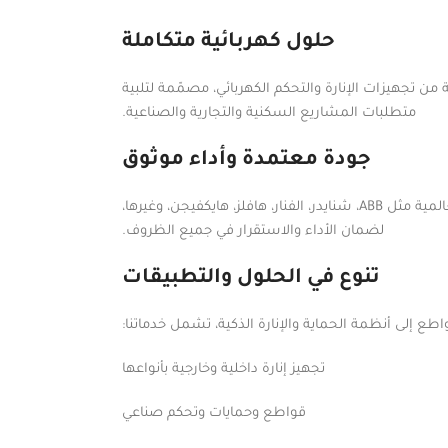
حلول كهربائية متكاملة
ن تجهيزات الإنارة والتحكم الكهربائي، مصمّمة لتلبية
متطلبات المشاريع السكنية والتجارية والصناعية.
جودة معتمدة وأداء موثوق
نوفّر منتجات عالية الجودة من أبرز الشركات العالمية مثل ABB، شنايدر، الفنار، هافلز، هايكفيجن، وغيرها،
لضمان الأداء والاستقرار في جميع الظروف.
تنوع في الحلول والتطبيقات
طع إلى أنظمة الحماية والإنارة الذكية، تشمل خدماتنا:
تجهيز إنارة داخلية وخارجية بأنواعها
قواطع وحمايات وتحكم صناعي