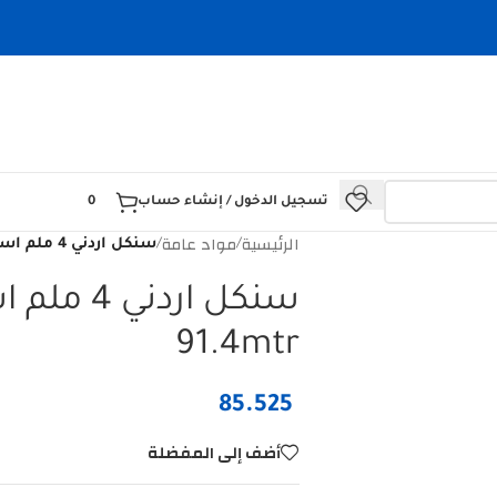
تسجيل الدخول / إنشاء حساب
0
الرئيسية
مواد عامة
/
/
سنكل اردني 4 ملم اسود الذهبية gcci 91.4mtr
91.4mtr
85.525
أضف إلى المفضلة