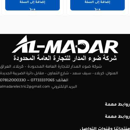
إضافة إلى السلة
إضافة إلى السلة
شركة ضوء المدار للتجارة العامة المحدودة – كربلاء، العراق
العنوان: كربلاء – سيف سعد – شارع التعاون – مقابل دائرة الضريبة الجديدة
الهاتف: 07733337065 – 07812000330
البريد الإلكتروني: almadarelectric2@gmail.com
روابط مهمة
روابط مهمة
منتجاتنا وقنوات التواصل