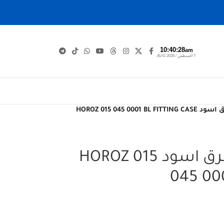
10:40:29
am
7 أغسطس / AUG 2026
HOROZ 015 045 00
تركيب انارة جديد متفرق اسود HOROZ 015
045 00