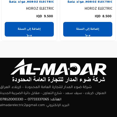
HOROZ ELECTRIC
مواد عامة
HOROZ ELECTRIC
مواد عامة
,
,
HOROZ ELECTRIC
HOROZ ELECTRIC
9.500
8.500
إضافة إلى السلة
إضافة إلى السلة
شركة ضوء المدار للتجارة العامة المحدودة – كربلاء، العراق
العنوان: كربلاء – سيف سعد – شارع التعاون – مقابل دائرة الضريبة الجديدة
الهاتف: 07733337065 – 07812000330
البريد الإلكتروني: almadarelectric2@gmail.com