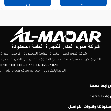
شركة ضوء المدار للتجارة العامة المحدودة – كربلاء، العراق
العنوان: كربلاء – سيف سعد – شارع التعاون – مقابل دائرة الضريبة الجديدة
الهاتف: 07733337065 – 07812000330
البريد الإلكتروني: almadarelectric2@gmail.com
روابط مهمة
روابط مهمة
منتجاتنا وقنوات التواصل