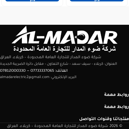
شركة ضوء المدار للتجارة العامة المحدودة – كربلاء، العراق
العنوان: كربلاء – سيف سعد – شارع التعاون – مقابل دائرة الضريبة الجديدة
الهاتف: 07733337065 – 07812000330
البريد الإلكتروني: almadarelectric2@gmail.com
روابط مهمة
روابط مهمة
منتجاتنا وقنوات التواصل
© 2026 شركة ضوء المدار للتجارة العامة المحدودة – كربلاء، العراق