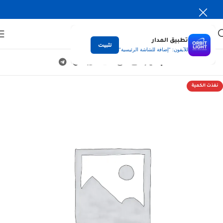
تطبيق المدار
تثبيت
للآيفون: "إضافة للشاشة الرئيسية"
نفذت الكمية