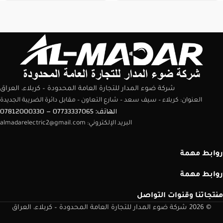
شركة ضوء المدار للتجارة العامة المحدودة – كربلاء، العراق
العنوان: كربلاء – سيف سعد – شارع التعاون – مقابل دائرة الضريبة الجديدة
الهاتف: 07733337065 – 07812000330
البريد الإلكتروني: almadarelectric2@gmail.com
روابط مهمة
روابط مهمة
منتجاتنا وقنوات التواصل
© 2026 شركة ضوء المدار للتجارة العامة المحدودة – كربلاء، العراق