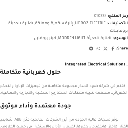
رمز المنتج:
010338
HOROZ ELECTRIC
إنارة سقفية ومعلقة
الانارة الحديثة
التصنيفات:
,
,
,
بروفايلات
الانارة الحديثة MODREN LIGHT
لاينر بروفايل
الوسوم:
,
Share:
Integrated Electrical Solutions
حلول كهربائية متكاملة
نقدّم في شركة ضوء المدار مجموعة متكاملة من تجهيزات الإنارة والتحكم
الكهربائي، مصمّمة لتلبية متطلبات المشاريع السكنية والتجارية والصناعية.
جودة معتمدة وأداء موثوق
نوفّر منتجات عالية الجودة من أبرز الشركات العالمية مثل ABB، شنايدر،
الفنار، هافلز، هايكفيجن، وغيرها، لضمان الأداء والاستقرار في جميع الظروف.