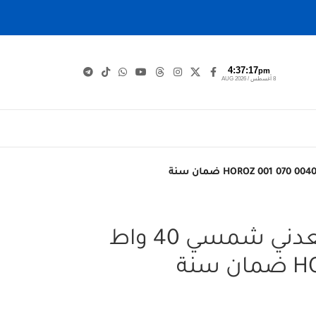
4:37:17
pm
8 أغسطس / AUG 2026
مصباح اسطواني معدني شمسي 40 واط
نة