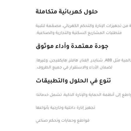
حلول كهربائية متكاملة
ن تجهيزات الإنارة والتحكم الكهربائي، مصمّمة لتلبية
متطلبات المشاريع السكنية والتجارية والصناعية.
جودة معتمدة وأداء موثوق
نوفّر منتجات عالية الجودة من أبرز الشركات العالمية مثل ABB، شنايدر، الفنار، هافلز، هايكفيجن، وغيرها،
لضمان الأداء والاستقرار في جميع الظروف.
تنوع في الحلول والتطبيقات
طع إلى أنظمة الحماية والإنارة الذكية، تشمل خدماتنا:
تجهيز إنارة داخلية وخارجية بأنواعها
قواطع وحمايات وتحكم صناعي