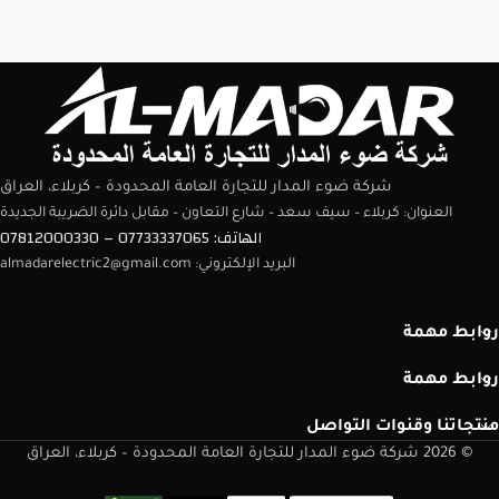
شركة ضوء المدار للتجارة العامة المحدودة – كربلاء، العراق
العنوان: كربلاء – سيف سعد – شارع التعاون – مقابل دائرة الضريبة الجديدة
الهاتف: 07733337065 – 07812000330
البريد الإلكتروني: almadarelectric2@gmail.com
روابط مهمة
روابط مهمة
منتجاتنا وقنوات التواصل
© 2026 شركة ضوء المدار للتجارة العامة المحدودة – كربلاء، العراق