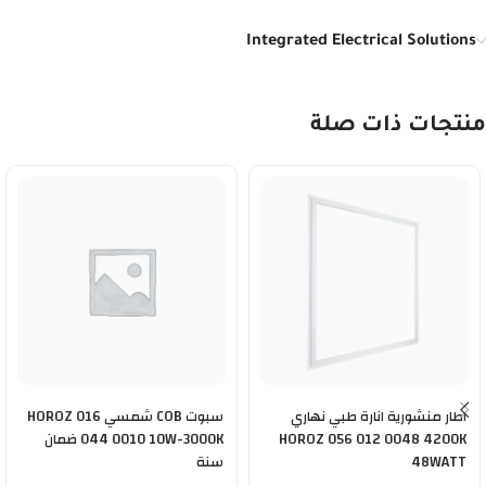
Integrated Electrical Solutions
منتجات ذات صلة
اطار منشورية انارة طبي نهاري
سبوت COB شمسي HOROZ 016
HOROZ 056 012 0048 4200K
044 0010 10W-3000K ضمان
48WATT
سنة