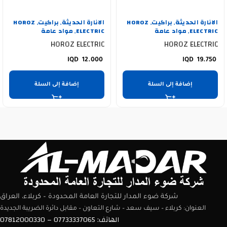
الانارة الحديثة
براكيت
HOROZ
الانارة الحديثة
براكيت
HOROZ
,
,
,
,
ELECTRIC
مواد عامة
ELECTRIC
مواد عامة
,
,
HOROZ ELECTRIC
HOROZ ELECTRIC
12.000
19.750
إضافة إلى السلة
إضافة إلى السلة
شركة ضوء المدار للتجارة العامة المحدودة – كربلاء، العراق
العنوان: كربلاء – سيف سعد – شارع التعاون – مقابل دائرة الضريبة الجديدة
الهاتف: 07733337065 – 07812000330