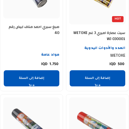
HOT
صبغ سبري احمد مناف ابيض رقم
سيت عصارة اميري 3 غم WETOKE
40
WJ 030001
العدد والأدوات اليدوية
مواد عامة
WETOKE
1.750
500
إضافة إلى السلة
إضافة إلى السلة