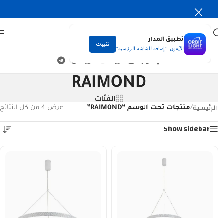
تطبيق المدار
تثبيت
للآيفون: "إضافة للشاشة الرئيسية"
RAIMOND
الفئات
الرئيسية
/
منتجات تحت الوسم “RAIMOND”
عرض ⁦4⁩ من كل النتائج
Show sidebar