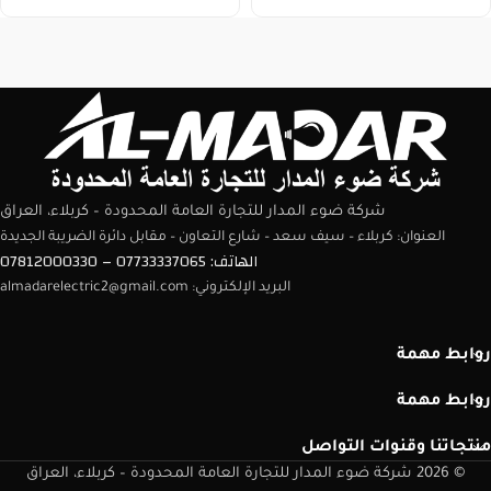
شركة ضوء المدار للتجارة العامة المحدودة – كربلاء، العراق
العنوان: كربلاء – سيف سعد – شارع التعاون – مقابل دائرة الضريبة الجديدة
الهاتف: 07733337065 – 07812000330
البريد الإلكتروني: almadarelectric2@gmail.com
روابط مهمة
روابط مهمة
منتجاتنا وقنوات التواصل
© 2026 شركة ضوء المدار للتجارة العامة المحدودة – كربلاء، العراق